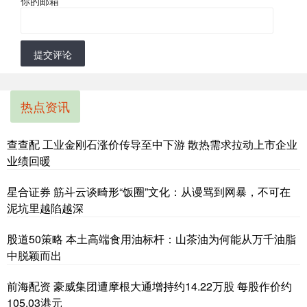
你的邮箱
*
提交评论
热点资讯
查查配 工业金刚石涨价传导至中下游 散热需求拉动上市企业
业绩回暖
星合证券 筋斗云谈畸形“饭圈”文化：从谩骂到网暴，不可在
泥坑里越陷越深
股道50策略 本土高端食用油标杆：山茶油为何能从万千油脂
中脱颖而出
前海配资 豪威集团遭摩根大通增持约14.22万股 每股作价约
105.03港元