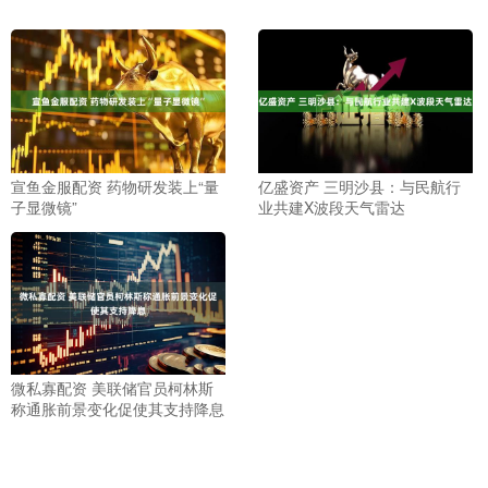
宣鱼金服配资 药物研发装上“量
亿盛资产 三明沙县：与民航行
子显微镜”
业共建X波段天气雷达
微私寡配资 美联储官员柯林斯
称通胀前景变化促使其支持降息