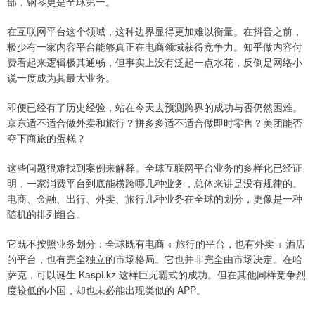
部，钢琴更是全球第一。
在互联网平台这个领域，这种边界显得更加难以衡量。在抖音之前，
极少有一家内容平台能够真正在电商领域获得竞争力。知乎做内容付
费看起来逻辑极其通畅，但事实上没有泛起一点水花，反倒是网络小
说一度成为其最大业务。
即便已经有了历史经验，站在今天去预测跨界的成功与否仍然困难。
京东适不适合做外卖和旅行？拼多多适不适合做即时零售？美团能否
夺下商旅的蛋糕？
这些问题很难找到案例来解释。全球互联网平台业务的多样化已经证
明，一家消费平台到底能横跨哪几种业务，总体来讲是没有规律的。
电商、金融、出行、外卖、旅行几种业务在全球的划分，更像是一种
随机的排列组合。
它既不按照业务划分：全球既有电商 + 旅行的平台，也有外卖 + 酒店
的平台，也有完全独立的市场格局。它也并非完全由市场决定。在哈
萨克，可以诞生 Kaspi.kz 这样巨无霸式的成功。但在其他同样竞争烈
度较低的小国，却也未必能出现类似的 APP。