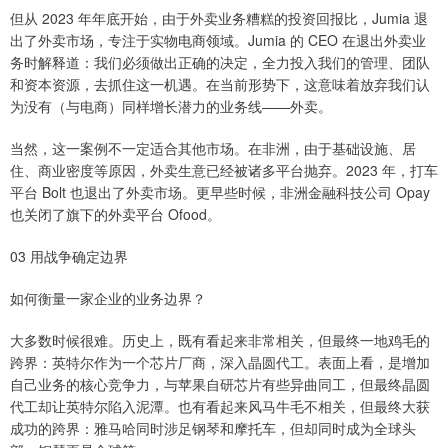
但从 2023 年年底开始，由于外卖业务糟糕的投资回报比，Jumia 退
出了外卖市场，专注于实物电商领域。Jumia 的 CEO 在退出外卖业
务时解释道：我们必须做出正确的决定，全力投入我们的管理、团队
和资本资源，去抓住这一机遇。在当前形势下，这意味着放弃我们认
为没有（与电商）同样增长潜力的业务线——外卖。
当然，这一案例不一定适合其他市场。在非洲，由于基础设施、居
住、商业密度等原因，外卖生意已经被诸多平台抛弃。2023 年，打车
平台 Bolt 也退出了外卖市场。更早些时候，非洲金融科技公司 Opay
也关闭了旗下的外卖平台 Ofood。
03 用战争确定边界
如何衡量一家企业的业务边界？
大多数时候很难。历史上，既有看起来非常相关，但最终一地鸡毛的
跨界：英特尔作为一个芯片厂商，深入晶圆代工。表面上看，是增加
自己业务的核心竞争力，与苹果自研芯片有些异曲同工，但最终晶圆
代工却让英特尔陷入泥潭。也有看起来风马牛毛不相关，但最终大获
成功的跨界：雅马哈同时涉足钢琴和摩托车，但却同时成为全球头