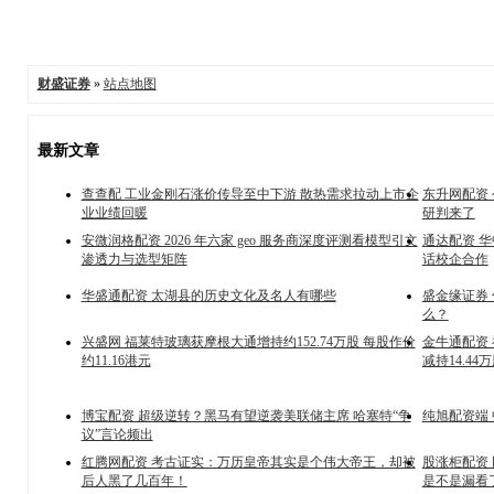
财盛证券
»
站点地图
最新文章
查查配 工业金刚石涨价传导至中下游 散热需求拉动上市企
东升网配资 
业业绩回暖
研判来了
安微润格配资 2026 年六家 geo 服务商深度评测看模型引文
通达配资 
渗透力与选型矩阵
话校企合作
华盛通配资 太湖县的历史文化及名人有哪些
盛金缘证券
么？
兴盛网 福莱特玻璃获摩根大通增持约152.74万股 每股作价
金牛通配资 福耀玻璃
约11.16港元
减持14.44
博宝配资 超级逆转？黑马有望逆袭美联储主席 哈塞特“争
纯旭配资端
议”言论频出
红腾网配资 考古证实：万历皇帝其实是个伟大帝王，却被
股涨柜配资
后人黑了几百年！
是不是漏看