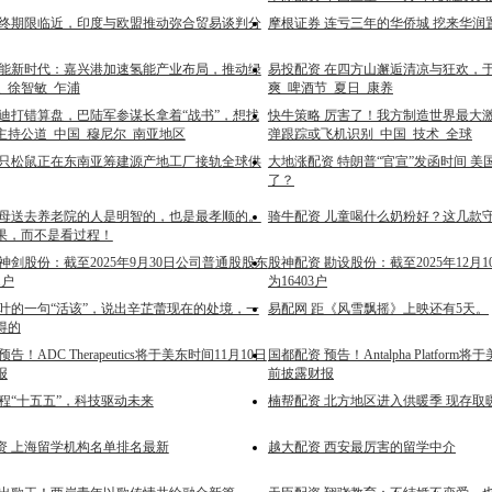
年终期限临近，印度与欧盟推动弥合贸易谈判分
摩根证券 连亏三年的华侨城 挖来华润
氢能新时代：嘉兴港加速氢能产业布局，推动绿
易投配资 在四方山邂逅清凉与狂欢，
_徐智敏_乍浦
爽_啤酒节_夏日_康养
莫迪打错算盘，巴陆军参谋长拿着“战书”，想找
快牛策略 厉害了！我方制造世界最大
主持公道_中国_穆尼尔_南亚地区
弹跟踪或飞机识别_中国_技术_全球
三只松鼠正在东南亚筹建源产地工厂接轨全球供
大地涨配资 特朗普“官宣”发函时间 
了？
父母送去养老院的人是明智的，也是最孝顺的。
骑牛配资 儿童喝什么奶粉好？这几款
果，而不是看过程！
神剑股份：截至2025年9月30日公司普通股股东
股神配资 勘设股份：截至2025年12月
1户
为16403户
高叶的一句“活该”，说出辛芷蕾现在的处境，一
易配网 距《风雪飘摇》上映还有5天。
得的
告！ADC Therapeutics将于美东时间11月10日
国都配资 预告！Antalpha Platform
报
前披露财报
程“十五五”，科技驱动未来
楠帮配资 北方地区进入供暖季 现存取暖
资 上海留学机构名单排名最新
越大配资 西安最厉害的留学中介