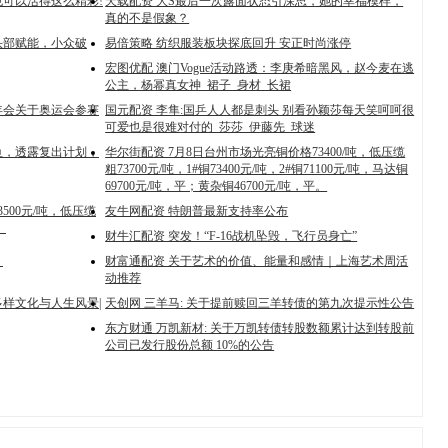
也可以活得这么精彩!
天载配资 大S最后一次露面状态引深思，她的幸福模样，
真的不是假象？
头部赋能，小众破
易倍策略 纺织服装板块探底回升 安正时尚涨停
宏图优配 澳门Vogue活动路透：李庚希暗黑风，赵今麦在逃
公主，杨幂真女神_裙子_身材_长裙
年会关于奥运会参赛
国元配资 李隼:国乒人人都是刺头 别看孙颖莎每天笑呵呵很
可爱也是很难对付的_莎莎_伊藤先_球迷
鱼，透露复出计划，
华尔街配资 7月8日台州市场光亮铜价格73400/吨，低压缆
粗73700元/吨，1#铜73400元/吨，2#铜71100元/吨，马达铜
69700元/吨，平；黄杂铜46700元/吨，平。
500元/吨，低压缆
友牛网配资 特朗普最新支持率公布
。
财牛汇配资 突发！“F-16战机坠毁，飞行员身亡”
！
财富通配资 关于艺术的价值、能量和感情｜上海艺术周活
动推荐
样文化与人生风景|
天创网 三羊马: 关于提前赎回三羊转债的第九次提示性公告
东方财通 万凯新材: 关于万凯转债转股数额累计达到转股前
公司已发行股份总额 10%的公告