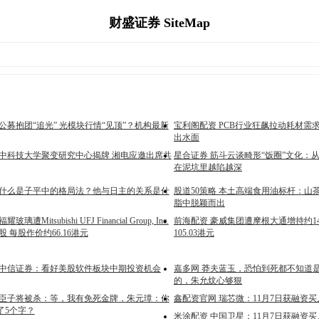
财盛证券 SiteMap
公募抱团“追光” 光模块行情“见顶”？机构最新
宝利阁配资 PCB行业狂飙拉动耗材需求
出水面
华中科技大学聚变研究中心揭牌 湘电应邀出席共
星合证券 筋斗云谈畸形“饭圈”文化：
在泥坑里越陷越深
 什么是子平中的格局法？他与日主的关系是什
股道50策略 本土高端食用油标杆：山
脂中脱颖而出
遭Mitsubishi UFJ Financial Group, Inc.
前海配资 豪威集团遭摩根大通增持约14
万股 每股作价约66.16港元
105.03港元
 中信证券：看好美股软件板块中期投资机会
嘉多网 莽夫蓝玉，恐怕到死都不知道
的，朱允炆心够狠
 臣子将被杀：等，我有免死金牌，朱元璋：你
鑫配资官网 瑞芯微：11月7日获融资买入8
了5个字？
米涂配资 中国卫星：11月7日获融资买入