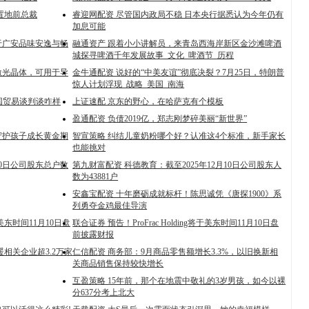
置地前总裁
睿迎网配资 尽管国内政局不稳 日本央行据悉认为今年仍有
加息可能
于广安品味安逸与畅
融通资产 跟着小小讲解员，来青岛西海岸新区金沙滩啤酒
城探寻啤酒千年发展故事_文化_啤酒节_历程
激光晶体，可用于导
金牛通配资 说好的“中美友谊”彻底决裂？7月25日，特朗普
惊人计划浮现_战略_美国_南海
美国贸易谈判谈咋样
上证速配 京东的野心，在哈萨克有个模板
盈通配资 负债2019亿，郑志刚梦碎美丽“新世界”
守护孩子成长黄金期
智宣策略 纠结儿童奶粉哪个好？认准这4个标准，新手家长
也能挑对
10日公司股东总户数
第九财富配资 科德教育：截至2025年12月10日公司股东人
数为43881户
安鑫宝配资 十年磨砺成就标杆！陈思诚凭《唐探1900》系
列勇夺金鸡最佳导演
将于美东时间11月10日盘
联合证券 预告！ProFrac Holding将于美东时间11月10日盘
前披露财报
相关企业超3.2万家
仁信配资 商务部：9月商品零售额增长3.3%，以旧换新相
关商品销售保持较快增长
互盈策略 15年前，那个在地震中敬礼的3岁男孩，如今以裸
分637分考上北大