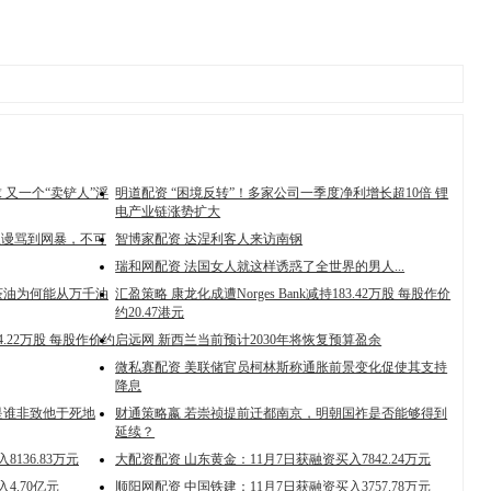
 又一个“卖铲人”浮
明道配资 “困境反转”！多家公司一季度净利增长超10倍 锂
电产业链涨势扩大
从谩骂到网暴，不可
智博家配资 达涅利客人来访南钢
瑞和网配资 法国女人就这样诱惑了全世界的男人...
茶油为何能从万千油
汇盈策略 康龙化成遭Norges Bank减持183.42万股 每股作价
约20.47港元
.22万股 每股作价约
启远网 新西兰当前预计2030年将恢复预算盈余
微私寡配资 美联储官员柯林斯称通胀前景变化促使其支持
降息
是谁非致他于死地
财通策略嬴 若崇祯提前迁都南京，明朝国祚是否能够得到
延续？
136.83万元
大配资配资 山东黄金：11月7日获融资买入7842.24万元
4.70亿元
顺阳网配资 中国铁建：11月7日获融资买入3757.78万元