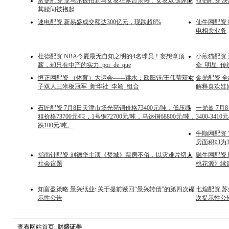
富捷配资 亚马尔被拍到与女友在露台亲热，女友双腿缠绕
拉伯配资 
其腰间被抱起
速电配资 新易盛成交额达300亿元，现跌超8%
仙牛网配资
电相关业务
杜德配资 NBA今夏最无自知之明的4名球员！妄想拿顶
小煎猫配资
薪，却只有中产的实力_por_de_que
伞_明星_传
恒正网配资 （体育）大运会——跳水：欧阳钰/王伟莹获女
金鼎配资 
子双人三米板冠军_新华社_李颖_组合
解释喜欢娃
石匠配资 7月8日天津市场光亮铜价格73400元/吨，低压缆
一鼎盈 7
粗价格73700元/吨，1号铜72700元/吨，马达铜68800元/吨，
3400-341
跌100元/吨。
牛顺网配资
房面积却为39
指南针配资 刘德华主演《焚城》票房不俗，以灾难片切入
融牛网配资
社会议题
桃花源》续
知富盈策略 景兴纸业: 关于提前赎回“景兴转债”的第四次提
七煌配资 苏
示性公告
次提示性公
查看网站首页:
财盛证券