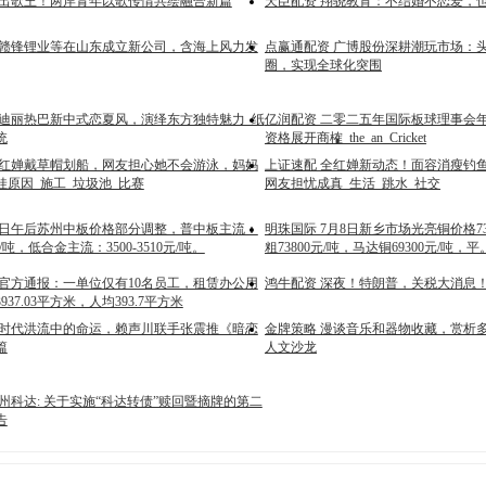
决出歌王！两岸青年以歌传情共绘融合新篇
天臣配资 翔骁教育：不结婚不恋爱，
 赣锋锂业等在山东成立新公司，含海上风力发
点赢通配资 广博股份深耕潮玩市场：
圈，实现全球化突围
 迪丽热巴新中式恋夏风，演绎东方独特魅力_纸
亿润配资 二零二五年国际板球理事会
统
资格展开商榷_the_an_Cricket
全红婵戴草帽划船，网友担心她不会游泳，妈妈
上证速配 全红婵新动态！面容消瘦钓
娃原因_施工_垃圾池_比赛
网友担忧成真_生活_跳水_社交
月8日午后苏州中板价格部分调整，普中板主流：
明珠国际 7月8日新乡市场光亮铜价格73
0元/吨，低合金主流：3500-3510元/吨。
粗73800元/吨，马达铜69300元/吨，平
 官方通报：一单位仅有10名员工，租赁办公用
鸿牛配资 深夜！特朗普，关税大消息
37.03平方米，人均393.7平方米
 时代洪流中的命运，赖声川联手张震推《暗恋
金牌策略 漫谈音乐和器物收藏，赏析多
篇
人文沙龙
州科达: 关于实施“科达转债”赎回暨摘牌的第二
告