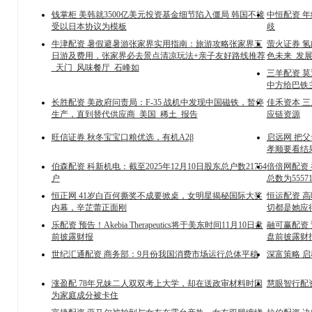
钱掌柜 美韩就3500亿美元投资基金细节陷入僵局 韩国不接
中恒配资 
受以日本协议为模板
歧
牛津配资 暑假避暑游张家界实用指南：旅游攻略张家界五
萤火证券 
日游及费用，张家界必去景点清凉玩法+亲子友好路线推荐
色未来_发展
_天门_风味餐厅_石峰如
三羊配资 
中方给巴铁
长胜配资 美政府问责局：F-35 战机中发现中国磁铁，暂停
佳禾资本 
生产，直到替代供应商_美国_稀土_报告
应链资源
旺信证券 秋冬宝宝口粮优选，有机A2β
启远网 把
孝顺要看结
伯森配资 科新机电：截至2025年12月10日股东总户数21754
倍倍网配资 
户
总数为5557
恒正网 41岁白百何撕奖不成要掀桌，女明星揭秘国际大奖
恒运配资 
内幕，辛芷蕾正面刚
切都是她应
乐配资 预告！Akebia Therapeutics将于美东时间11月10日盘
融可赢配资 预
前披露财报
盘前披露财
世纪汇通配资 商务部：9月份我国消费市场运行总体平稳
深富策略 启
涨盈配 78年兄妹二人双双考上大学，却在送政审材料时因
慧眼智行配
为家庭成分被卡住